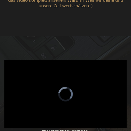
das Video
komplett
ansehen! Warum? Weil wir deine und
unsere Zeit wertschätzen. )