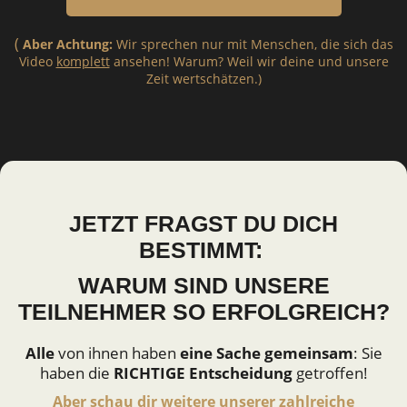
(
Aber Achtung:
Wir sprechen nur mit Menschen, die sich das
Video
komplett
ansehen! Warum? Weil wir deine und unsere
Zeit wertschätzen.)
JETZT FRAGST DU DICH
BESTIMMT:
WARUM SIND UNSERE
TEILNEHMER SO ERFOLGREICH?
Alle
von ihnen haben
eine Sache gemeinsam
: Sie
haben die
RICHTIGE Entscheidung
getroffen!
Aber schau dir weitere unserer
zahlreiche